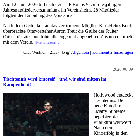
Am 12. Juni 2026 traf sich der TTF Ruit e.V. zur diesjährigen
Jahresmitgliederversammlung im Vereinsheim. 28 Mitglieder
folgten der Einladung des Vorstands.
Nach dem Gedenken an das verstorbene Mitglied Karl-Heinz Bock
überbrachte Ortsvorsteher Aaron Treut die Grüße des Ruiter
Ortschaftsrates und lobte die enge und angenehme Zusammenarbeit
mit dem Verein.
[Mehr lesen…]
Olaf Winkler - 21:57:45 @
Allgemein
|
Kommentar hinzufügen
2026-06-09
Tischtennis wird kinoreif – und wir sind mitten im
Rampenlicht!
Hollywood entdeckt
Tischtennis: Der
neue Kinofilm
„Marty Supreme“
begeistert das
Publikum weltweit!
Nach dem
Kinoerfolg in den