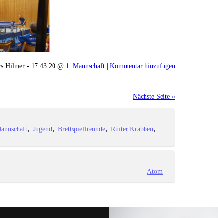
rs Hilmer - 17:43:20 @
1. Mannschaft
|
Kommentar hinzufügen
Nächste Seite »
Mannschaft
Jugend
Brettspielfreunde
Ruiter Krabben
Atom