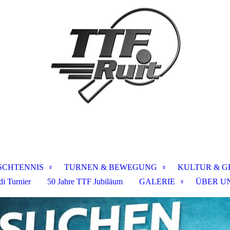
SCHTENNIS
TURNEN & BEWEGUNG
KULTUR & G
i Turnier
50 Jahre TTF Jubiläum
GALERIE
ÜBER U