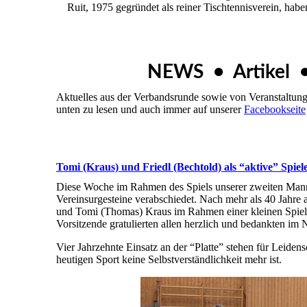
Ruit, 1975 gegründet als reiner Tischtennisverein, hab
NEWS • Artikel 
Aktuelles aus der Verbandsrunde sowie von Veranstaltunge
unten zu lesen und auch immer auf unserer
Facebookseite
Tomi (Kraus) und Friedl (Bechtold) als “aktive” Spiel
Diese Woche im Rahmen des Spiels unserer zweiten Mann
Vereinsurgesteine verabschiedet. Nach mehr als 40 Jahre 
und Tomi (Thomas) Kraus im Rahmen einer kleinen Spiele
Vorsitzende gratulierten allen herzlich und bedankten im
Vier Jahrzehnte Einsatz an der “Platte” stehen für Leidens
heutigen Sport keine Selbstverständlichkeit mehr ist.