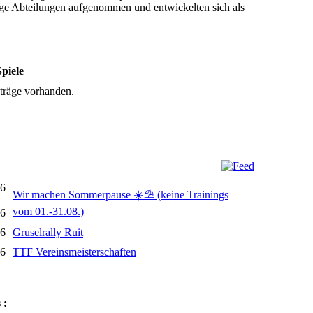
inige Abteilungen aufgenommen und entwickelten sich als
piele
träge vorhanden.
26
Wir machen Sommerpause ☀️⛱️ (keine Trainings
vom 01.-31.08.)
26
26
Gruselrally Ruit
26
TTF Vereinsmeisterschaften
 :