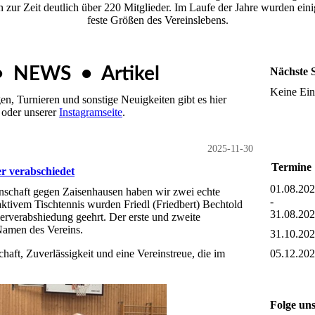
en zur Zeit deutlich über 220 Mitglieder. Im Laufe der Jahre wurden e
feste Größen des Vereinslebens.
• NEWS • Artikel
Nächste S
Keine Ein
n, Turnieren und sonstige Neuigkeiten gibt es hier
oder unserer
Instagramseite
.
2025-11-30
Termine
er verabschiedet
01.08.20
schaft gegen Zaisenhausen haben wir zwei echte
-
aktivem Tischtennis wurden Friedl (Friedbert) Bechtold
31.08.20
rverabshiedung geehrt. Der erste und zweite
 Namen des Vereins.
31.10.20
05.12.20
chaft, Zuverlässigkeit und eine Vereinstreue, die im
Folge uns