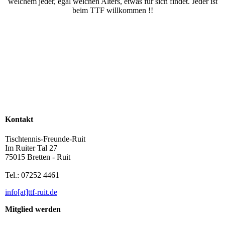
welchem jeder, egal welchen Alters, etwas für sich findet. Jeder ist
beim TTF willkommen !!
Kontakt
Tischtennis-Freunde-Ruit
Im Ruiter Tal 27
75015 Bretten - Ruit
Tel.: 07252 4461
info[at]ttf-ruit.de
Mitglied werden