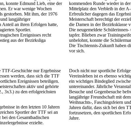
n, konnte Edmund Lieb, eine der
kommenden Runde wieder in der un
ehmen. Er war wenige Wochen
Mittelplatz den Verbleib in der A
ls gestorben. Mit ihm, der 1976
Erfreulicher dagegen das Ergebni
und langjähriger
Meisterschaft berechtigt der erzie
Anteil an ihren Erfolgen hatte,
die Damen in der Bezirksklasse v
gierten Sportler.
Die neugemeldete Schülerinnen- u
 tragischen Ereignisses recht
tapfer. Blieben zwar Trainingsei
tieg aus der Bezirksliga
unbelohnt, konnte die Schülerman
Die Tischtennis-Zukunft haben di
vor sich.
ie TTF-Geschichte nur Ergebnisse
Doch nicht nur sportliche Erfolge
gessen werden, dass sich die TTF
Vereinsleben ist es ebenso wichti
rtlichen Ereignissen beteiligen.
ein wichtiges Bindeglied zwische
isterschaften aktiv und gehörte
untereinander. Jährliche Veranst
., 3x3.) zu den erfolgreichsten
Besuche und Gegenbesuche befreu
langjährige Freundschaft mit de
Weihnachts-, Faschingsfeiern und
ebnisse in den letzten 10 Jahren
Jahren dafür, dass sich bei den T
greichen Sportler der TTF sei an
fortzusetzen, den sportlichen Er
tz bei den Gesamtbadischen
Jahre.
inzelergebnisse erzielte.