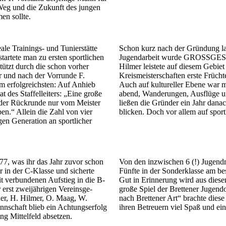
Weg und die Zu­kunft des jungen
men sollte.
le Trainings- und Tunier­stätte
Schon kurz nach der Gründung lag
artete man zu ersten sport­lichen
Jugendarbeit wurde GROSSGESC
tützt durch die schon vorher
Hilmer leistete auf diesem Gebiet
r und nach der Vorrunde F.
Kreismeisterschaften erste Früchte 
am erfolgreichsten: Auf Anhieb
Auch auf kultureller Ebene war ma
t des Staffel­leiters: „Eine große
abend, Wander­ungen, Aus­flüge u
 der Rück­runde nur vom Meister
ließen die Gründer ein Jahr danac
n.“ Allein die Zahl von vier
blicken. Doch vor allem auf sport­
gen Generation an sportlicher
77, was ihr das Jahr zu­vor schon
Von den inzwischen 6 (!) Jugendma
er in der C-Klasse und sicherte
Fünfte in der Sonderklasse am be
t ver­bunden­en Auf­stieg in die B-
Gut in Erinner­ung wird aus dies
erst zwei­jährigen Ver­eins­ge­
große Spiel der Brettener Jugend
cher, H. Hilmer, O. Maag, W.
nach Brettener Art“ brachte dies
n­schaft blieb ein Achtungs­erfolg
ihren Be­treuern viel Spaß und ein
ng Mittel­feld absetzen.