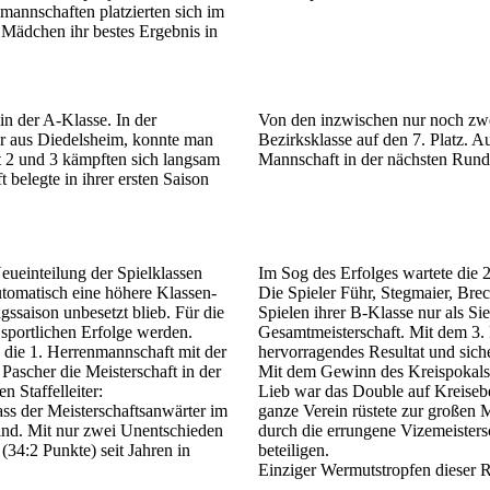
mann­schaften platzierten sich im
 Mädchen ihr bestes Er­gebnis in
in der A-Klasse. In der
Von den inzwischen nur noch zw
r aus Diedels­heim, konnte man
Bezirksklasse auf den 7. Platz. A
ft 2 und 3 kämpften sich langsam
Mann­schaft in der nächsten Rund
be­legte in ihrer ersten Saison
eueinteilung der Spielklassen
Im Sog des Erfolges wartete die 
to­ma­tisch eine höhere Klassen­
Die Spieler Führ, Stegmaier, Brec
gs­saison unbesetzt blieb. Für die
Spielen ihrer B-Klasse nur als Sie
sport­lichen Erfolge werden.
Gesamtmeisterschaft. Mit dem 3. P
 die 1. Herren­mann­schaft mit der
hervorragendes Resultat und siche
Pascher die Meisterschaft in der
Mit dem Gewinn des Kreis­pokals
n Staffelleiter:
Lieb war das Double auf Kreis­eb
s der Meister­schafts­an­wärter im
ganze Verein rüstete zur großen 
 sind. Mit nur zwei Unentschieden
durch die errungene Vizemeistersc
(34:2 Punkte) seit Jahren in
beteiligen.
Einziger Wermutstropfen dieser 