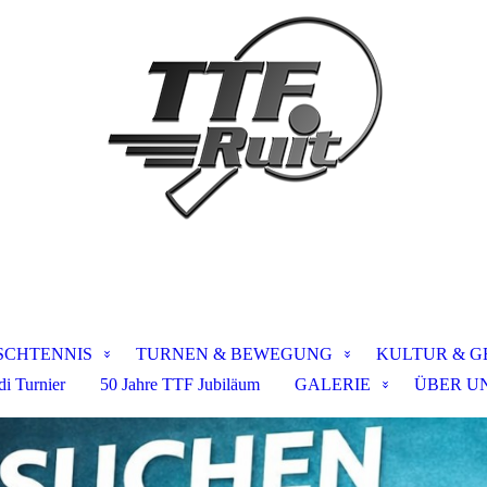
SCHTENNIS
TURNEN & BEWEGUNG
KULTUR & G
i Turnier
50 Jahre TTF Jubiläum
GALERIE
ÜBER U