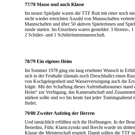
77/78 Masse und auch Klasse
Im neuen Spieljahr waren die TTF Ruit mit einer noch nie
nicht wieder erreichten Anzahl von Mann­schaften vertrete
Mann­­schaften und über 50 aktiven Spieler­innen und Spie
runde starten. Im Einzelnen waren gemeldet: 3 Herren-, 
2 Schüler- und 1 Schüler­innen­mann­schaft.
78/79 Ein eigenes Heim
Im Sommer 1978 ging ein lang ersehnter Wunsch in Erfüll
sich in der Festhalle (damals noch Dreschhalle) einen Ra
von Koch­ge­legen­heit und Wasser­ver­sorgung auch die Er­s
folgte. Mit der Schaffung dieses Auf­ent­halts­raumes stand
Heim“ zur Ver­fü­gung, das Kamerad­schaft und Zusammen­g
stärken sollte und wo bis heute fast jeder Trainings­aben
findet.
79/80 Zweiter Aufstieg der Herren
Und tatsächlich erfüllten sich die Hoffnungen. In der Bes
Benedini, Führ, Klamczynski und Brecht wurde im dritten J
Klasse die Meisterschaft erspielt. Damit sollten die TTF i