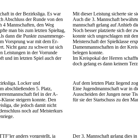
aft in der Be­zirks­liga. Es war
Mit dieser Leistung sicherte sie 
ch Ab­schluss der Runde von den
Auch die 3. Mannschaft bewährte s
ch 4 Mann­schaften, den Weg
mann­schaft gelang auf Anhieb die
mpfte man bis zum letzten Spieltag,
Noch besser platzierte sich der z
 Als dann die Punkte zu­sammen­ge­
konnte sich ungeschlagen mit den
em Vorsprung war mit dem Er­
Meisterschaft der Spielklasse ersp
rt. Nicht ganz zu schwer tat sich
Damen­mann­schaften in der Kreisl
enen Leistungen in der Vorrunde
belegen konnte.
t und im letzten Spiel auch der
Im Kreis­pokal der Herren schafft
doch gelang es dann keinem Ter­z
zirksliga. Locker und
Auf dem letzten Platz liegend zo
em abschließenden 5. Platz,
Eine Jugendmannschaft war in di
rren­mann­schaft fiel in der A-
Ausscheiden der Jungen neue Tis
B-Klasse steigern konnte. Den
für sie der Startschuss zu den Ma
sliga, die jedoch damit nicht
denschluss noch auf Meisterkurs
enriege.
TF’ler anders vorgestellt, ja
Der 3. Mannschaft gelang dies in 