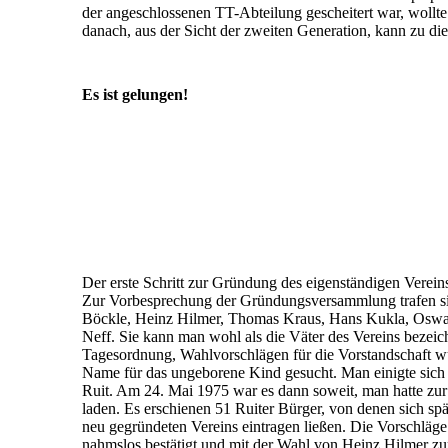
der angeschlossenen TT-Abteilung gescheitert war, wollt
danach, aus der Sicht der zweiten Generation, kann zu d
Es ist gelungen!
Der erste Schritt zur Gründung des eigenständigen Verei
Zur Vorbesprechung der Gründungsversammlung trafen s
Böckle, Heinz Hilmer, Thomas Kraus, Hans Kukla, Oswa
Neff. Sie kann man wohl als die Väter des Vereins bezei
Tagesordnung, Wahlvorschlägen für die Vorstandschaft 
Name für das un­ge­borene Kind gesucht. Man einigte sich
Ruit. Am 24. Mai 1975 war es dann soweit, man hatte zu
laden. Es erschienen 51 Ruiter Bürger, von denen sich spät
neu gegründeten Vereins ein­tragen ließen. Die Vor­schläg
nahms­los be­stätigt und mit der Wahl von Heinz Hilmer z