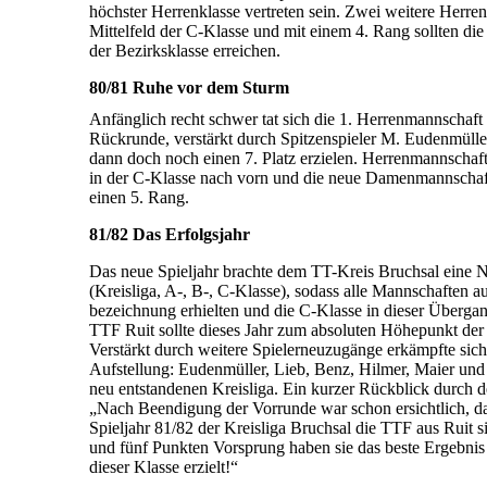
höchster Herrenklasse vertreten sein. Zwei weitere Herren­
Mittel­feld der C-Klasse und mit einem 4. Rang sollten die
der Bezirks­klasse erreichen.
80/81 Ruhe vor dem Sturm
Anfänglich recht schwer tat sich die 1. Herrenmannschaft 
Rückrunde, verstärkt durch Spitzenspieler M. Eudenmülle
dann doch noch einen 7. Platz erzielen. Herren­mann­scha
in der C-Klasse nach vorn und die neue Damen­mann­schaft 
einen 5. Rang.
81/82 Das Erfolgsjahr
Das neue Spieljahr brachte dem TT-Kreis Bruchsal eine N
(Kreisliga, A-, B-, C-Klasse), sodass alle Mannschaften au
be­zeichnung erhielten und die C-Klasse in dieser Über­gan
TTF Ruit sollte dieses Jahr zum absoluten Höhe­punkt der 
Verstärkt durch weitere Spiel­er­neu­zu­gänge erkämpfte sich
Aufstellung: Eudenmüller, Lieb, Benz, Hilmer, Maier und 
neu ent­standenen Kreis­liga. Ein kurzer Rückblick durch de
„Nach Be­endigung der Vor­runde war schon ersichtlich, das
Spiel­jahr 81/82 der Kreis­liga Bruch­sal die TTF aus Ruit
und fünf Punkten Vorsprung haben sie das beste Ergebnis 
dieser Klasse erzielt!“