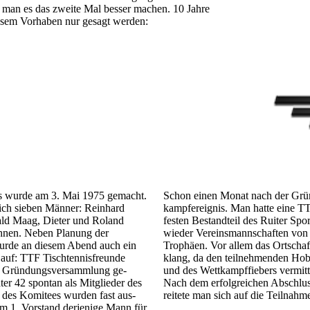
e man es das zweite Mal besser machen. 10 Jahre
iesem Vorhaben nur gesagt werden:
ns wurde am 3. Mai 1975 gemacht.
Schon einen Monat nach der Gründu
ich sieben Männer: Reinhard
kampf­ereignis. Man hatte eine TT
ld Maag, Dieter und Roland
festen Be­stand­teil des Ruiter Spo
chnen. Neben Planung der
wieder Vereins­mann­schaften von 
wurde an diesem Abend auch ein
Trophäen. Vor allem das Ort­schaf
 auf: TTF Tischtennis­freunde
klang, da den teil­nehmen­den Ho
r Gründungs­ver­sammlung ge­
und des Wett­kampf­fiebers ver­mitt
er 42 spon­tan als Mit­glieder des
Nach dem erfolgreichen Abschluss
e des Komitees wurden fast aus­
reitete man sich auf die Teil­nah
um 1. Vorstand der­jenige Mann für