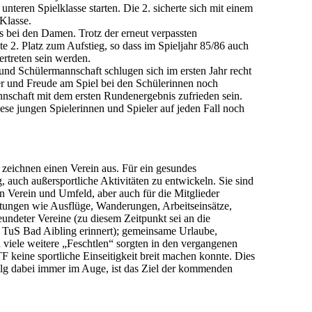
teren Spielklasse starten. Die 2. sicherte sich mit einem
-Klasse.
s bei den Damen. Trotz der erneut verpassten
lte 2. Platz zum Aufstieg, so dass im Spieljahr 85/86 auch
ertreten sein werden.
nd Schülermannschaft schlugen sich im ersten Jahr recht
fer und Freude am Spiel bei den Schülerinnen noch
nschaft mit dem ersten Rundenergebnis zufrieden sein.
ese jungen Spielerinnen und Spieler auf jeden Fall noch
 zeichnen einen Verein aus. Für ein gesundes
g, auch außersportliche Aktivitäten zu entwickeln. Sie sind
n Verein und Umfeld, aber auch für die Mitglieder
altungen wie Ausflüge, Wanderungen, Arbeitseinsätze,
ndeter Vereine (zu diesem Zeitpunkt sei an die
m TuS Bad Aibling erinnert); gemeinsame Urlaube,
 viele weitere „Feschtlen“ sorgten in den vergangenen
TF keine sportliche Einseitigkeit breit machen konnte. Dies
folg dabei immer im Auge, ist das Ziel der kommenden