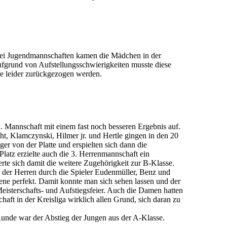
ei Jugendmannschaften kamen die Mädchen in der
ufgrund von Auf­stellungs­schwierig­keiten musste diese
e leider zurück­gezogen werden.
2. Mannschaft mit einem fast noch besseren Ergebnis auf.
ht, Klamczynski, Hilmer jr. und Hertle gingen in den 20
ger von der Platte und erspielten sich dann die
latz erzielte auch die 3. Herrenmannschaft ein
rte sich damit die weitere Zugehörigkeit zur B-Klasse.
 der Herren durch die Spieler Eudenmüller, Benz und
ene perfekt. Damit konnte man sich sehen lassen und der
Meisterschafts- und Aufstiegsfeier. Auch die Damen hatten
haft in der Kreisliga wirklich allen Grund, sich daran zu
Runde war der Abstieg der Jungen aus der A-Klasse.