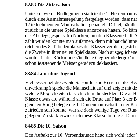
82/83 Die Zittersaison
Unter schweren Bedingungen startete die 1. Herren­mann­sch
durch eine Ausnahmeregelung festgelegt worden, dass na
12 teilnehmenden Mannschaften genau ein Drittel, nämli
zurück in die untere Spielklasse an­zutreten hatten. So kä
das Ab­stiegs­ge­spenst im Nacken, um den Klassen­erhalt.
zählt wurden konnte man aufatmen, denn mit hauchdünn
reichen des 8. Tabellenplatzes der Klassenverbleib gesiche
die Zweite in ihrer neuen Spiel­klasse. Nach aus­ge­glich
wurden in der Rück­runde sämtliche Gegner niedergekämpf
schon feststehende Meister geradezu deklassiert.
83/84 Jahr ohne Jugend
Viel besser lief die zweite Saison für die Herren in der Be
unverkrampft spielte die Mannschaft auf und zeigte mit d
welche Möglichkeiten tatsächlich in ihr steckten. Die 2. He
Klasse etwas ab, während sich die Dritte auf Platz 3 der 
gleichen Rang belegte die 1. Damen­mann­schaft in der Krei
zufrieden sein konnte, war sie doch wenige Tage vor Run
gelegen. Zu stark erwies sich diese Klasse für die 2. Dam
84/85 Die 10. Saison
Den Auftakt zur 10. Verbandsrunde hatte sich wohl jeder T