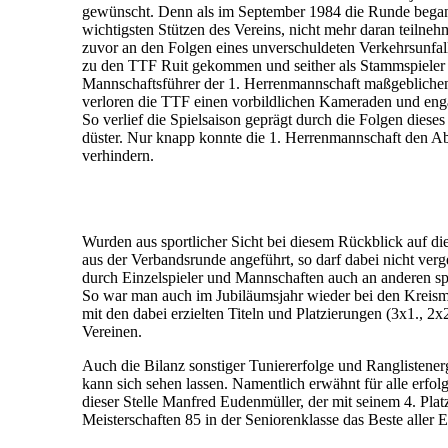
gewünscht. Denn als im September 1984 die Runde began
wichtigsten Stützen des Vereins, nicht mehr daran teiln
zuvor an den Folgen eines un­verschuldeten Verkehrsunfal
zu den TTF Ruit gekommen und seither als Stammspieler 
Mannschaftsführer der 1. Herrenmannschaft maßgeblichen 
verloren die TTF einen vorbildlichen Kameraden und enga
So verlief die Spielsaison geprägt durch die Folgen dieses
düster. Nur knapp konnte die 1. Herrenmannschaft den Abs
verhindern.
Wurden aus sportlicher Sicht bei diesem Rückblick auf d
aus der Verbandsrunde angeführt, so darf dabei nicht ver
durch Einzelspieler und Mannschaften auch an anderen spo
So war man auch im Jubiläumsjahr wieder bei den Kreisme
mit den dabei erzielten Titeln und Platzierungen (3x1., 2x2
Vereinen.
Auch die Bilanz sonstiger Tuniererfolge und Ranglistenerg
kann sich sehen lassen. Namentlich erwähnt für alle erfol
dieser Stelle Manfred Eudenmüller, der mit seinem 4. Pla
Meisterschaften 85 in der Seniorenklasse das Beste aller E