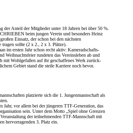
 der Anteil der Mitglieder unter 18 Jahren bei über 50 %.
HRIEBEN beim jungen Verein und besonders Heinz
 großen Einsatz, der schon bei den nächsten
tragen sollte (2 x 2., 2 x 3. Plätze).
n im ersten Jahr schon recht aktiv: Kamerad­schafts­
nd Weihnachts­feier rundeten das Vereinsleben ab und
h mit Wohl­ge­fallen auf ihr ge­schaffenes Werk zurück­
lichem Ge­biet stand die steile Karriere noch bevor.
nnschaften platzierte sich die 1. Jungen­mann­schaft als
sten.
em Jahr, vor allem bei der jüngeren TTF-Generation, das
­organisation sein. Unter dem Motto „Spiel ohne Grenzen
e Veranstaltung der teilnehmenden TTF-Mann­schaft mit
en her­vor­ragenden 3. Platz ein.