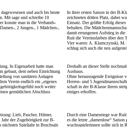
 da­ge­wesenen und auch bis heute
In ihrer ersten Saison in der B-K
n. Mit sage und schreibe 10
zeichneten dritten Platz, dabei w
ler konnte man in die Ver­bands­
Ein­satz. Der größte Erfolg diese
1 Damen-, 2 Jungen-, 1 Mädchen-,
behalten. Die Mädchen­mann­schaft 
damit errungenen Auf­stieg in die 
Ruit die Ver­eins­farben über den 
Vier waren: A. Klamczynski, M. P
schlug sich auch die neu aufgest
ung. In Eigenarbeit hatte man
Deshalb an dieser Stelle nochmal
um ge­baut, dem neben Ein­richtung
Ausbaus.
tellung von sani­tären An­lagen
Ohne heraus­ra­gende Er­eignisse v
 dem Ver­ein endlich ein „eigenes
Herren- und 5 Jugend­mann­schafte
e­hörigkeits­gefühl noch weiter
schaft in der B-Klasse ihrem stet
d einen gemütlichen Abschluss
einiges erhoffen.
etzung: Lieb, Pascher, Hilmer,
Durch eine Damenriege war Ruit i
ahr der Zu­ge­hörigkeit zur B-
es die letzte „damenlose“ Saison 
m nächsten Spieljahr in Bruchsals
wuchs­spieler­innen sollte sich in