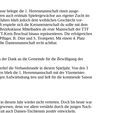
lasse belegte die 1. Herrenmannschaft einen aus­ge­
aren auch erstmals Spieler­ge­wächse aus eigener Zucht im
s Jahres blieb jedoch dem weib­lichen Geschlecht vor­
erspielte sich die Kreis­meister­schaft du sollte mit dem
Bezirks­klasse Mittel­baden als erste Mann­schaft der TTF
TT-Kreis Bruchsal hinaus re­präsentieren. Die er­folg­reichen
flüger, B. Dürr und S. Trompeter. Mit einem 4. Platz
ellte Damenmannschaft recht achtbar.
s der Dank an die Gemeinde für die Be­willi­gung des
erlief die Ver­bands­runde in diesem Spieljahr. Von den 3
n blieb die 1. Herren­mann­schaft mit der Vize­meister­
igen Auf­wärts­drang treu und ließ für die kommende Saison
n diesem Jahr wieder nicht vertreten. Doch bis heute war
gewesen, denn vor allem ver­stärkt durch die jungen Nach­
 Ruit auch Damen-Tisch­tennis positiv entwickeln.