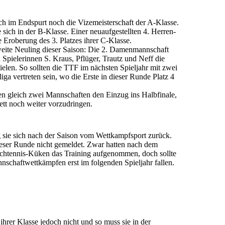
sich im Endspurt noch die Vizemeisterschaft der A-Klasse.
ich in der B-Klasse. Einer neu­auf­ge­stellten 4. Herren­
 Eroberung des 3. Platzes ihrer C-Klasse.
weite Neuling dieser Saison: Die 2. Damen­mann­schaft
 Spielerinnen S. Kraus, Pflüger, Trautz und Neff die
ielen. So sollten die TTF im nächsten Spiel­jahr mit zwei
iga vertreten sein, wo die Erste in dieser Runde Platz 4
en gleich zwei Mann­schaften den Einzug ins Halb­finale,
ett noch weiter vorzudringen.
g sie sich nach der Saison vom Wettkampfsport zurück.
eser Runde nicht gemeldet. Zwar hatten nach dem
chtennis-Küken das Training aufgenommen, doch sollte
nnschaftwettkämpfen erst im folgenden Spieljahr fallen.
ihrer Klasse jedoch nicht und so muss sie in der