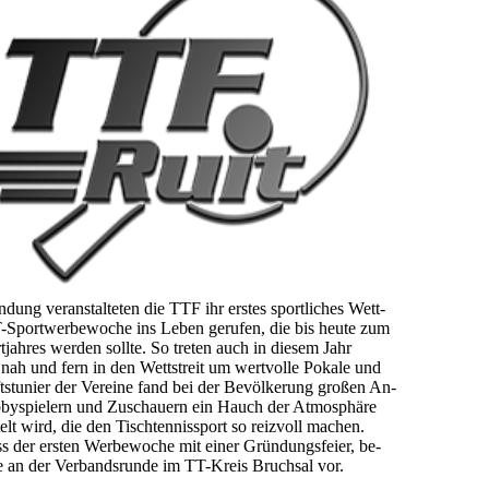
ng veranstalteten die TTF ihr erstes sport­liches Wett­
-Sport­werbe­woche ins Leben ge­rufen, die bis heute zum
rt­jahres werden sollte. So treten auch in diesem Jahr
nah und fern in den Wett­streit um wert­volle Pokale und
ts­tunier der Vereine fand bei der Be­völker­ung großen An­
bby­spielern und Zu­schauern ein Hauch der Atmo­sphäre
elt wird, die den Tisch­tennis­sport so reiz­voll machen.
 der ersten Werbewoche mit einer Gründungs­feier, be­
me an der Ver­bands­runde im TT-Kreis Bruchsal vor.