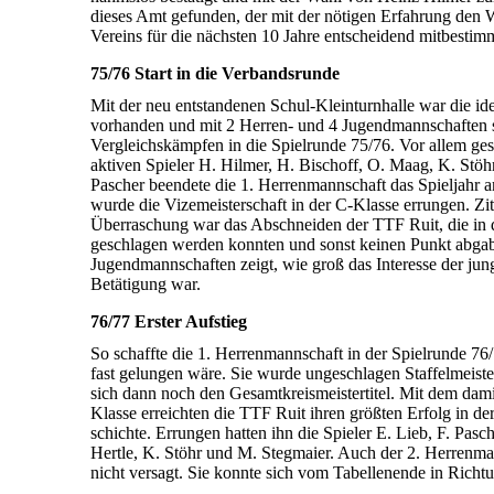
dieses Amt gefunden, der mit der nötigen Er­fahrung den 
Vereins für die nächsten 10 Jahre ent­schei­dend mit­be­stim
75/76 Start in die Verbandsrunde
Mit der neu entstandenen Schul-Kleinturnhalle war die idea
vor­handen und mit 2 Herren- und 4 Jugendmannschaften st
Vergleichs­kämpfen in die Spielrunde 75/76. Vor allem ges
aktiven Spieler H. Hilmer, H. Bischoff, O. Maag, K. Stöh
Pascher beendete die 1. Herren­mann­schaft das Spieljahr 
wurde die Vize­meister­schaft in der C-Klasse er­rungen. Zita
Über­raschung war das Ab­schneiden der TTF Ruit, die in
ge­schlagen werden konnten und sonst keinen Punkt abgabe
Jugend­mann­schaften zeigt, wie groß das Interesse der jun
Betätigung war.
76/77 Erster Aufstieg
So schaffte die 1. Herrenmannschaft in der Spielrunde 76/
fast gelungen wäre. Sie wurde un­ge­schlagen Staffel­meist
sich dann noch den Gesamt­kreis­meister­titel. Mit dem dami
Klasse er­reichten die TTF Ruit ihren größten Er­folg in der 
schichte. Er­rungen hatten ihn die Spieler E. Lieb, F. Pas
Hertle, K. Stöhr und M. Stegmaier. Auch der 2. Herren­man
nicht ver­sagt. Sie konnte sich vom Tabellen­ende in Richtu