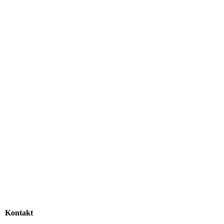
WhatsApp Image 2022-05-30 at 22.19.17 (1)
WhatsApp Image 2022-05-30 at 22.19.16
Kontakt