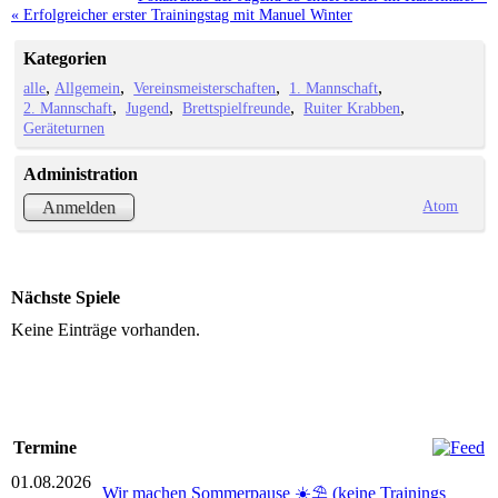
« Erfolgreicher erster Trainingstag mit Manuel Winter
Kategorien
alle
Allgemein
Vereinsmeisterschaften
1. Mannschaft
2. Mannschaft
Jugend
Brettspielfreunde
Ruiter Krabben
Geräteturnen
Administration
Atom
Anmelden
Nächste Spiele
Keine Einträge vorhanden.
Termine
01.08.2026
Wir machen Sommerpause ☀️⛱️ (keine Trainings